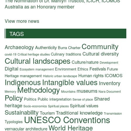
The Nomination of Dr. Marilyn Truscott, ICICH, ICOMOS
Australia as an Honorary member
View more news
TAGS
Community
Archaeology
Authenticity
Burra Charter
Cultural diversity
Culinary traditions
covid-19
Critical heritage studies
Cultural landscapes
Culture/nature
Development
Digital
Festivals
Environment
Ethics
Future
Ecosystem management
Human rights
ICOMOS
Heritage management
Historic urban landscape
Indigenous
Intangible values
Inventory
Methodology
museums
Memory
Mountains
Nara Document
Policy
Shared
Politics
Public interpretation
Sense of place
heritage
Spiritual values
Socio-economics
Spiritual places
Sustainability
Traditional knowledge
Tourism
Transmission
UNESCO Conventions
Typologies
World Heritage
vernacular architecture